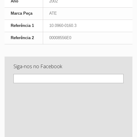
Ano
2002
Marca Peça
ATE
Referência 1
10.0960-0160.3
Referência 2
00008556E0
Siga-nos no Facebook