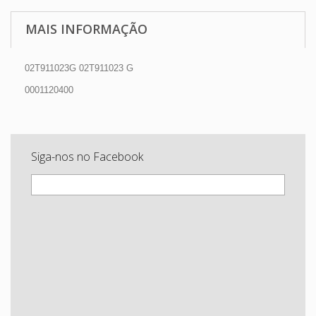
MAIS INFORMAÇÃO
02T911023G 02T911023 G
0001120400
Siga-nos no Facebook