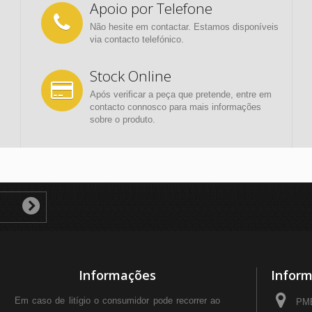
Apoio por Telefone
Não hesite em contactar. Estamos disponíveis
via contacto telefónico.
Stock Online
Após verificar a peça que pretende, entre em
contacto connosco para mais informações
sobre o produto.
Informações
Inform
Em caso de litígio o consumidor pode recorrer ao
PMB