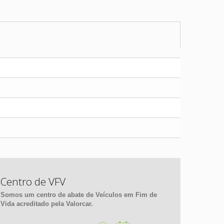
Centro de VFV
Somos um centro de abate de Veículos em Fim de
Vida acreditado pela Valorcar.