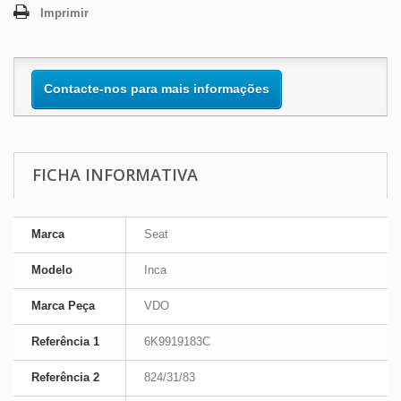
Imprimir
Contacte-nos para mais informações
FICHA INFORMATIVA
Marca
Seat
Modelo
Inca
Marca Peça
VDO
Referência 1
6K9919183C
Referência 2
824/31/83