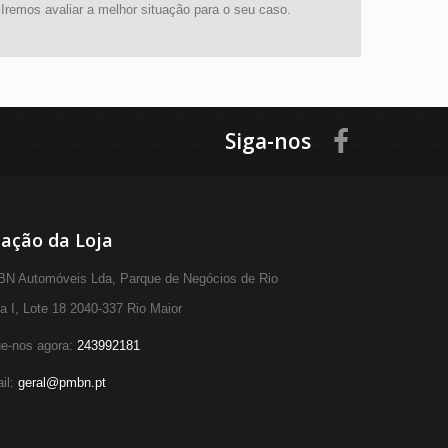
Iremos avaliar a melhor situação para o seu caso.
Siga-nos
ação da Loja
N Automóveis Lda, Parque de Negócios de Rio
a I, Lote 18 2040-337 Rio Maior
ue-nos agora:
243992181
il:
geral@pmbn.pt