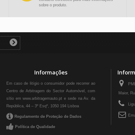
sobre o produto.
Informações
Inform
Em caso de litígio o consumidor pode recorrer ao
PMB
Centro de Arbitragem do Sector Automóvel, com
Maior, Ru
sítio em www.arbitragemauto.pt e sede na Av. da
Lig
República, 44 – 3º Esqº, 1050 194 Lisboa
Ema
Regulamento de Proteção de Dados
Política de Qualidade